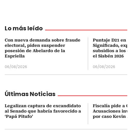
Lo más leído
Con nueva demanda sobre fraude
Puntaje D21 en el
electoral, piden suspender
Significado, expl
posesión de Abelardo de la
subsidios a los q
Espriella
el Sisbén 2026
06/08/2026
06/08/2026
Últimas Noticias
Legalizan captura de excandidato
Fiscalía pide a C
al Senado que habría favorecido a
Acusaciones inves
‘Papá Pitufo’
por caso Kevin A