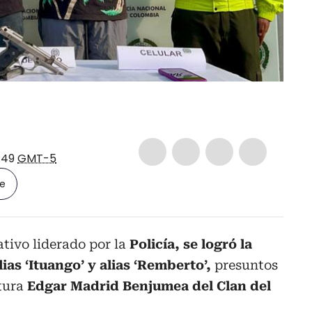
:49
GMT-5
le
tivo liderado por la
Policía, se logró la
ias ‘Ituango’ y alias ‘Remberto’,
presuntos
ctura
Edgar Madrid Benjumea del Clan del