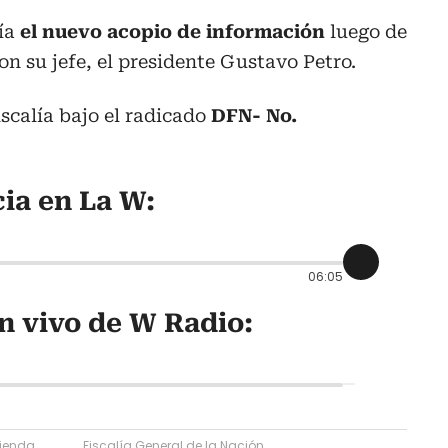
lía
el nuevo acopio de información
luego de
n su jefe, el presidente Gustavo Petro.
scalía bajo el radicado
DFN- No.
ia en La W:
06:05
n vivo de W Radio:
cienda
Fiscalía General de la Nación