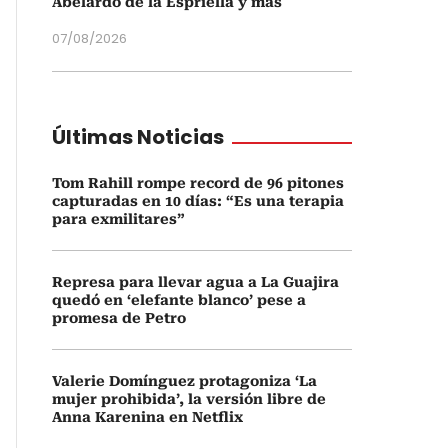
Abelardo de la Espriella y más
07/08/2026
Últimas Noticias
Tom Rahill rompe record de 96 pitones
capturadas en 10 días: “Es una terapia
para exmilitares”
Represa para llevar agua a La Guajira
quedó en ‘elefante blanco’ pese a
promesa de Petro
Valerie Domínguez protagoniza ‘La
mujer prohibida’, la versión libre de
Anna Karenina en Netflix