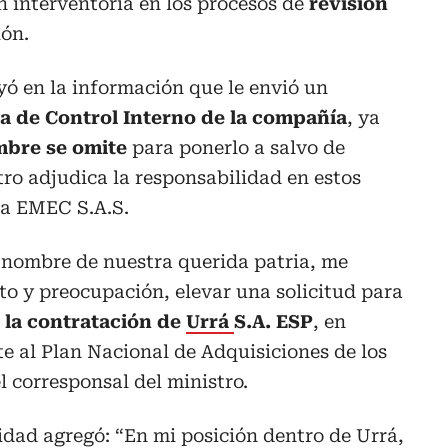
n interventoría en los procesos de
revisión
ión.
oyó en la información que le envió un
ea de Control Interno de la compañía
, ya
bre se omite
para ponerlo a salvo de
tro adjudica la responsabilidad en estos
rma EMEC S.A.S.
 nombre de nuestra querida patria, me
to y preocupación, elevar una solicitud para
 la contratación de
Urrá
S.A. ESP
, en
te al Plan Nacional de Adquisiciones de los
el corresponsal del ministro.
tidad agregó: “En mi posición dentro de Urrá,