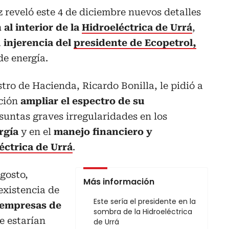
z reveló este 4 de diciembre nuevos detalles
al interior de la
Hidroeléctrica de Urrá
,
a
injerencia del
presidente de Ecopetrol,
de energía.
stro de Hacienda, Ricardo Bonilla, le pidió a
ción
ampliar el espectro de su
esuntas graves irregularidades en los
ergía
y en el
manejo financiero y
éctrica de Urrá
.
agosto,
Más información
existencia de
Este sería el presidente en la
 empresas de
sombra de la Hidroeléctrica
e estarían
de Urrá