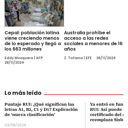
Cepal: población latina
Australia prohíbe el
viene creciendo menos
acceso a las redes
de lo esperado y llegó a
sociales a menores de 16
los 663 millones
años
Eddy Mosquera
|
AFP
Z. Tatiana
|
EFE
28/11/2024
28/11/2024
Lo más leído
Puntaje RUI: ¿Qué significan las
Ya entró en func
letras A1, B2, C1 y D1? Explicación
RUI: Así puede d
de ‘nueva clasificación’
certificado del s
reemplaza Sisbé
03/08/2026