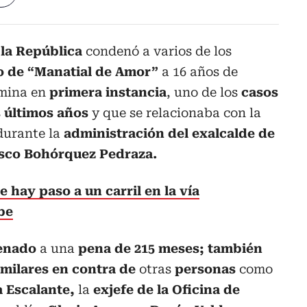
 la República
condenó a varios de los
o de “Manatial de Amor”
a 16 años de
rmina en
primera instancia
, uno de los
casos
s
últimos años
y que se relacionaba con la
durante la
administración del exalcalde de
sco Bohórquez Pedraza.
hay paso a un carril en la vía
be
enado
a una
pena de 215 meses; también
imilares en contra de
otras
personas
como
 Escalante,
la
exjefe de la Oficina de