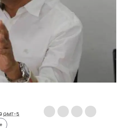
49
GMT-5
le