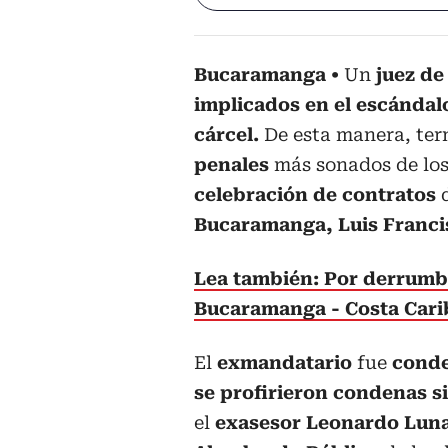
Bucaramanga
Un
juez de
implicados en el escándal
cárcel.
De esta manera, te
penales
más sonados de lo
celebración de contratos
Bucaramanga, Luis Franci
Lea también: Por derrumbe 
Bucaramanga - Costa Cari
El
exmandatario
fue
cond
se profirieron condenas s
el
exasesor Leonardo Luna