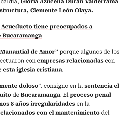
lcaldía,
Gloria Azucena Durán Valderrama
estructura, Clemente León Olaya.
l Acueducto tiene preocupados a
de Bucaramanga
“Manantial de Amor”
porque algunos de los
fectuaron con
empresas relacionadas
con
 esta iglesia cristiana
.
mente doloso
”, consignó en la
sentencia el
cuito
de
Bucaramanga
. El
proceso penal
mos 8 años irregularidades
en la
elacionados con el mantenimiento
del