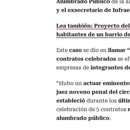
Alumbrado Público
de la a
y el exsecretario de Infra
Lea también: Proyecto de
habitantes de un barrio 
Este
caso
se dio en
llamar 
contratos celebrados
se e
empresas de
integrantes de
“Hubo un
actuar eminente
juez noveno penal del cir
estableció
durante los
últi
celebración de 5 contratos
r
alumbrado público
.