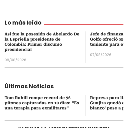
Lo más leído
Así fue la posesión de Abelardo De
Jefe de finanzas 
la Espriella presidente de
Golfo ofreció $50
Colombia: Primer discurso
teniente para evi
presidencial
07/08/2026
08/08/2026
Últimas Noticias
Tom Rahill rompe record de 96
Represa para lle
pitones capturadas en 10 días: “Es
Guajira quedó en 
una terapia para exmilitares”
blanco’ pese a p
© CARACOL S.A. Todos los derechos reservados.