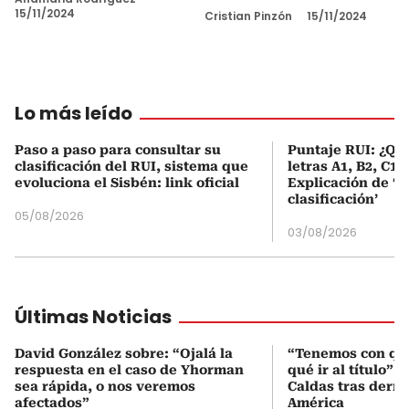
15/11/2024
Cristian Pinzón
15/11/2024
Lo más leído
Paso a paso para consultar su
Puntaje RUI: ¿Qué
clasificación del RUI, sistema que
letras A1, B2, C1 
evoluciona el Sisbén: link oficial
Explicación de ‘
clasificación’
05/08/2026
03/08/2026
Últimas Noticias
David González sobre: “Ojalá la
“Tenemos con qué
respuesta en el caso de Yhorman
qué ir al título”:
sea rápida, o nos veremos
Caldas tras derro
afectados”
América