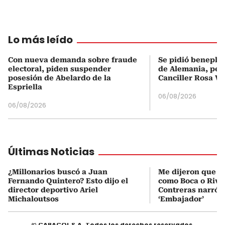
Lo más leído
Con nueva demanda sobre fraude
Se pidió beneplá
electoral, piden suspender
de Alemania, pero
posesión de Abelardo de la
Canciller Rosa Vi
Espriella
06/08/2026
06/08/2026
Últimas Noticias
¿Millonarios buscó a Juan
Me dijeron que Mi
Fernando Quintero? Esto dijo el
como Boca o Rive
director deportivo Ariel
Contreras narró s
Michaloutsos
‘Embajador’
© CARACOL S.A. Todos los derechos reservados.