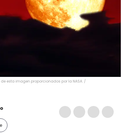
os de esta imagen proporcionados por la NASA.
/
io
le