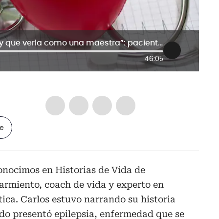
“A la enfermedad o al problema hay que verla como una maestra”: paciente que ha presentado complicaciones en su salud
46:05
le
onocimos en Historias de Vida de
armiento, coach de vida y experto en
ica. Carlos estuvo narrando su historia
do presentó epilepsia, enfermedad que se