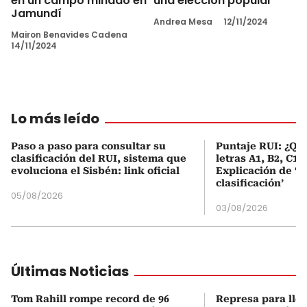
en un campo minado en
una elección popular
Jamundí
Andrea Mesa
12/11/2024
Mairon Benavides Cadena
14/11/2024
Lo más leído
Paso a paso para consultar su
Puntaje RUI: ¿Qué
clasificación del RUI, sistema que
letras A1, B2, C1 
evoluciona el Sisbén: link oficial
Explicación de ‘
clasificación’
05/08/2026
03/08/2026
Últimas Noticias
Tom Rahill rompe record de 96
Represa para lle