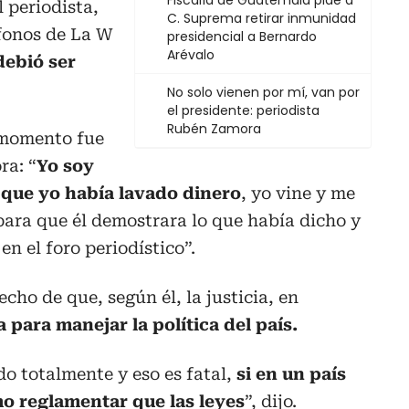
Fiscalía de Guatemala pide a
 periodista,
C. Suprema retirar inmunidad
fonos de La W
presidencial a Bernardo
Arévalo
debió ser
No solo vienen por mí, van por
el presidente: periodista
Rubén Zamora
 momento fue
ra: “
Yo soy
o que yo había lavado dinero
, yo vine y me
para que él demostrara lo que había dicho y
en el foro periodístico”.
cho de que, según él, la justicia, en
para manejar la política del país.
do totalmente y eso es fatal,
si en un país
mo reglamentar que las leyes
”, dijo.