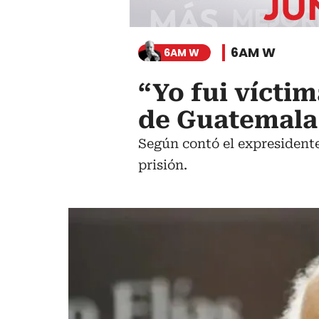
6AM W
6AM W
“Yo fui vícti
de Guatemala 
Según contó el expresidente
prisión.