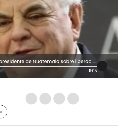
“Yo fui victima de José Zamora”: expresidente de Guatemala sobre liberación del periodista
11:05
le