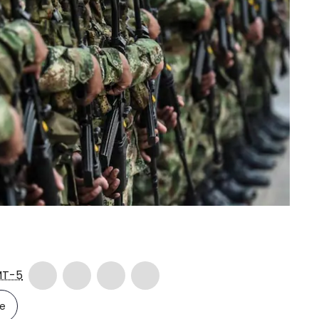
T-5
le