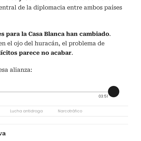
entral de la diplomacia entre ambos países
s para la Casa Blanca han cambiado
.
en el ojo del huracán, el problema de
ilícitos parece no acabar
.
esa alianza:
03:51
Lucha antidroga
Narcotráfico
va