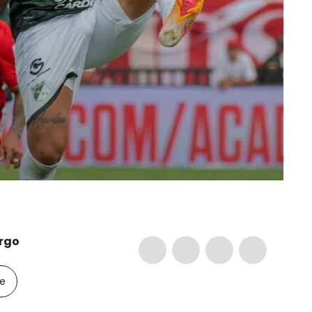
rgo
le