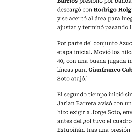
Barrios
presionó por banda
descargó con
Rodrigo Holg
y se acercó al área para lu
ajustar y terminó pasando le
Por parte del conjunto Azuc
etapa inicial. Movió los hil
40, con una buena jugada in
líneas para
Gianfranco Ca
Soto atajó´.
El segundo tiempo inició si
Jarlan Barrera avisó con un
hizo exigir a Jorge Soto, en
antes del gol tuvo el cuadr
Estupiñán tras una presión 