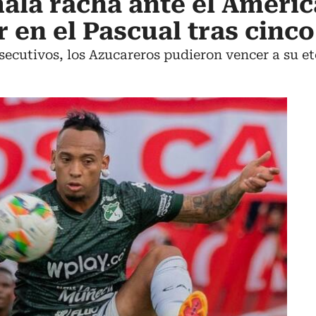
mala racha ante el Améric
 en el Pascual tras cinc
secutivos, los Azucareros pudieron vencer a su ete