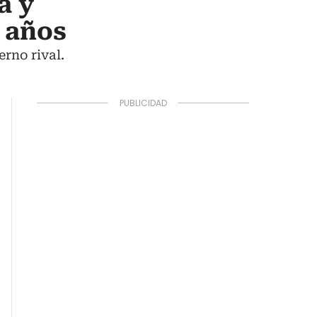
a y
o años
rno rival.