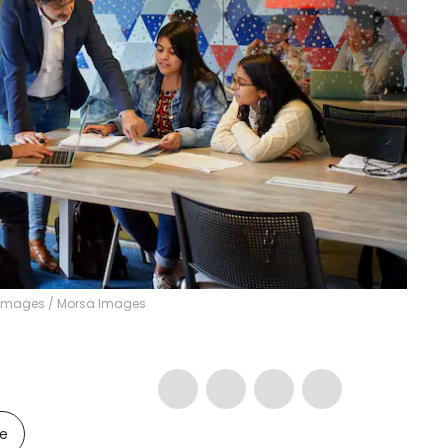
 Images
/
Morsa Images
le