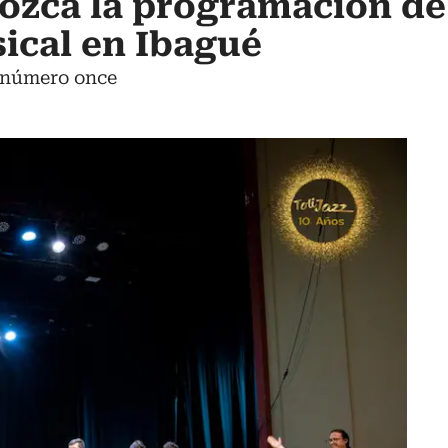
nozca la programación de
ical en Ibagué
n número once