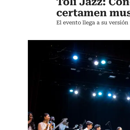
Toli Jazz: Co
certamen mus
El evento llega a su versió