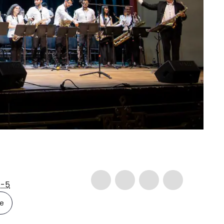
-5
le