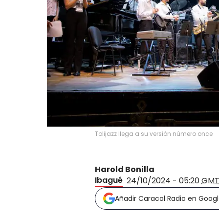
Tolijazz llega a su versión número once
Harold Bonilla
Ibagué
24/10/2024 - 05:20
GMT
Añadir Caracol Radio en Goog