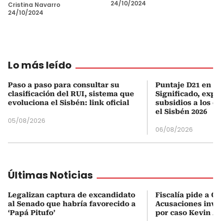
24/10/2024
Cristina Navarro
24/10/2024
Lo más leído
Paso a paso para consultar su
Puntaje D21 en el
clasificación del RUI, sistema que
Significado, expl
evoluciona el Sisbén: link oficial
subsidios a los q
el Sisbén 2026
05/08/2026
06/08/2026
Últimas Noticias
Legalizan captura de excandidato
Fiscalía pide a C
al Senado que habría favorecido a
Acusaciones inves
‘Papá Pitufo’
por caso Kevin A