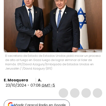
El secretario de Estado de Estados Unidos pidió iniciar un proceso
de alto al fuego en Gaza luego de lograr eliminar al líder de
Hamás. EFE/David Azagury/Embajada de Estados Unidos en
Jerusalén
/
/David Azagury
(
EFE
)
E. Mosquera
A.
23/10/2024 - 07:08
GMT-5
Añadir Caracol Radio en Google