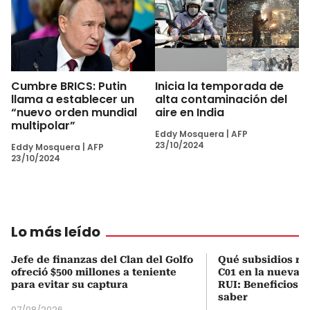
Cumbre BRICS: Putin
Inicia la temporada de
llama a establecer un
alta contaminación del
“nuevo orden mundial
aire en India
multipolar”
Eddy Mosquera
|
AFP
23/10/2024
Eddy Mosquera
|
AFP
23/10/2024
Lo más leído
Jefe de finanzas del Clan del Golfo
Qué subsidios rec
ofreció $500 millones a teniente
C01 en la nueva c
para evitar su captura
RUI: Beneficios y
saber
07/08/2026