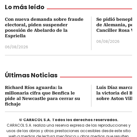
Lo más leído
Con nueva demanda sobre fraude
Se pidió beneplá
electoral, piden suspender
de Alemania, pero
posesión de Abelardo de la
Canciller Rosa Vi
Espriella
06/08/2026
06/08/2026
Últimas Noticias
Richard Ríos aguarda: la
Luis Díaz marca 
millonaria cifra que Benfica le
la victoria del B
pide al Newcastle para cerrar su
sobre Aston Villa
fichaje
© CARACOL S.A. Todos los derechos reservados.
CARACOL S.A. realiza una reserva expresa de las reproducciones y
usos de las obras y otras prestaciones accesibles desde este sitio
web a medios de lectura mecánica u otros medios que resulten