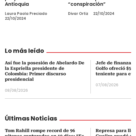
Antioquia
“conspiración”
Laura Paola Preciado
Divar Ortiz
22/10/2024
22/10/2024
Lo más leído
Así fue la posesión de Abelardo De
Jefe de finanzas 
la Espriella presidente de
Golfo ofreció $50
Colombia: Primer discurso
teniente para evi
presidencial
07/08/2026
08/08/2026
Últimas Noticias
Tom Rahill rompe record de 96
Represa para lle
pitones capturadas en 10 días: “Es
Guajira quedó en 