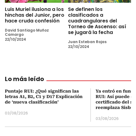
Luis Muriel ilusiona a los
Se definen los
hinchas del Junior, pero
clasificados a
hace cruda confesión
cuadrangulares del
Torneo de Ascenso: así
David Santiago Muñoz
se jugará la fecha
Camargo
22/10/2024
Juan Esteban Rojas
22/10/2024
Lo más leído
Puntaje RUI: ¿Qué significan las
Ya entró en func
letras A1, B2, C1 y D1? Explicación
RUI: Así puede d
de ‘nueva clasificación’
certificado del s
reemplaza Sisbé
03/08/2026
03/08/2026