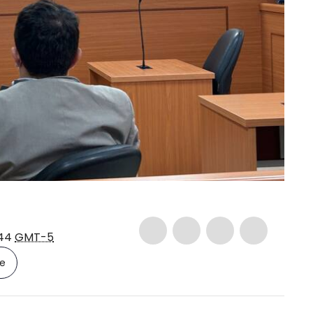
:44
GMT-5
le