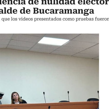
iencia de nulidad elector
calde de Bucaramanga
 que los videos presentados como pruebas fueron a