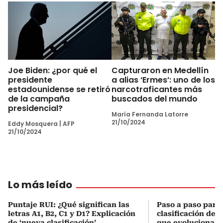
Joe Biden: ¿por qué el
Capturaron en Medellín
presidente
a alias ‘Ermes’: uno de los
estadounidense se retiró
narcotraficantes más
de la campaña
buscados del mundo
presidencial?
María Fernanda Latorre
21/10/2024
Eddy Mosquera
|
AFP
21/10/2024
Lo más leído
Puntaje RUI: ¿Qué significan las
Paso a paso para 
letras A1, B2, C1 y D1? Explicación
clasificación del
de ‘nueva clasificación’
que evoluciona el