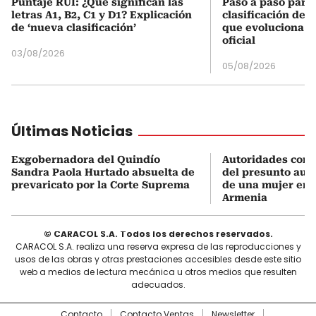
Puntaje RUI: ¿Qué significan las
Paso a paso para 
letras A1, B2, C1 y D1? Explicación
clasificación del
de ‘nueva clasificación’
que evoluciona el
oficial
03/08/2026
05/08/2026
Últimas Noticias
Exgobernadora del Quindío
Autoridades conf
Sandra Paola Hurtado absuelta de
del presunto auto
prevaricato por la Corte Suprema
de una mujer en 
Armenia
© CARACOL S.A. Todos los derechos reservados.
CARACOL S.A. realiza una reserva expresa de las reproducciones y
usos de las obras y otras prestaciones accesibles desde este sitio
web a medios de lectura mecánica u otros medios que resulten
adecuados.
Contacto
Contacto Ventas
Newsletter