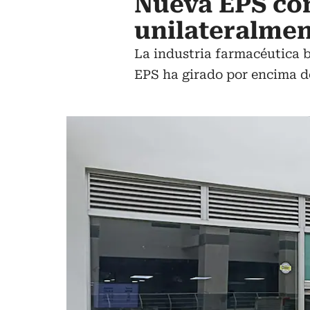
Nueva EPS co
unilateralme
La industria farmacéutica b
EPS ha girado por encima de