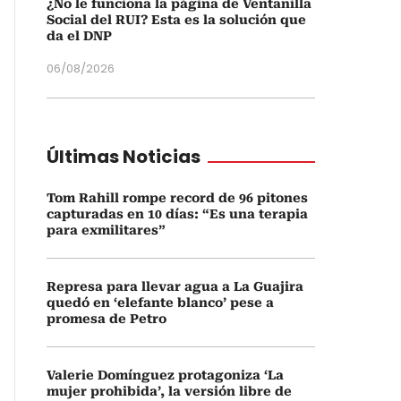
¿No le funciona la página de Ventanilla
Social del RUI? Esta es la solución que
da el DNP
06/08/2026
Últimas Noticias
Tom Rahill rompe record de 96 pitones
capturadas en 10 días: “Es una terapia
para exmilitares”
Represa para llevar agua a La Guajira
quedó en ‘elefante blanco’ pese a
promesa de Petro
Valerie Domínguez protagoniza ‘La
mujer prohibida’, la versión libre de