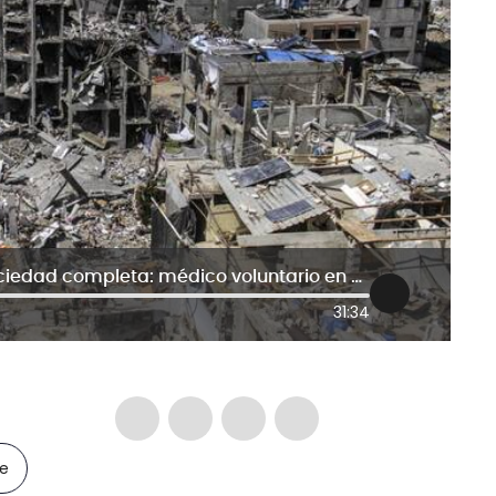
Israel y EE.UU. han destruido una sociedad completa: médico voluntario en Franja de Gaza
31:34
le