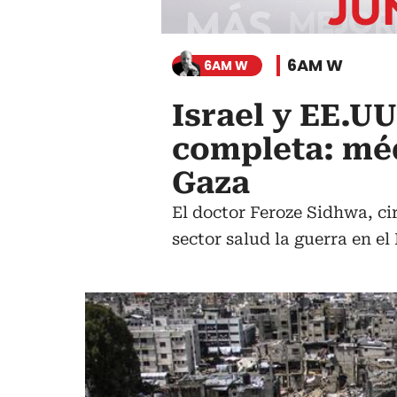
6AM W
6AM W
Israel y EE.U
completa: méd
Gaza
El doctor Feroze Sidhwa, ci
sector salud la guerra en el