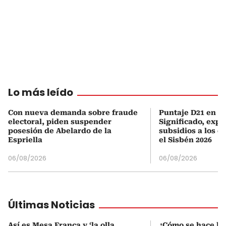
Lo más leído
Con nueva demanda sobre fraude
Puntaje D21 en el
electoral, piden suspender
Significado, expl
posesión de Abelardo de la
subsidios a los q
Espriella
el Sisbén 2026
06/08/2026
06/08/2026
Últimas Noticias
Así es Mesa Franca y ‘la olla
¿Cómo se hace la 