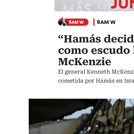
6AM W
6AM W
“Hamás decidi
como escudo 
McKenzie
El general Kenneth McKenzi
cometida por Hamás en Israe