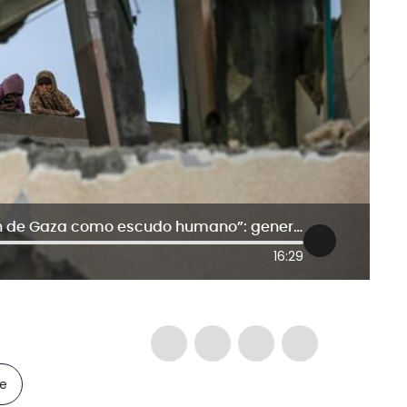
“Hamás decidió usar a la población de Gaza como escudo humano”: general Kenneth McKenzie
16:29
le