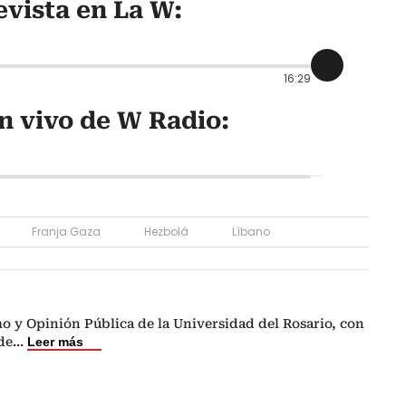
evista en La W:
16:29
n vivo de W Radio:
Franja Gaza
Hezbolá
Líbano
o y Opinión Pública de la Universidad del Rosario, con
de
...
Leer más