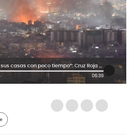
“Población se ve obligada a huir de sus casas con poco tiempo”: Cruz Roja en Líbano
06:39
le