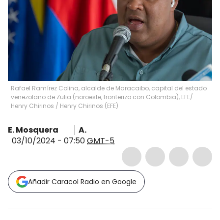
Rafael Ramírez Colina, alcalde de Maracaibo, capital del estado
venezolano de Zulia (noroeste, fronterizo con Colombia), EFE/
Henry Chirinos
/
Henry Chirinos
(
EFE
)
E. Mosquera
A.
03/10/2024 - 07:50
GMT-5
Añadir Caracol Radio en Google