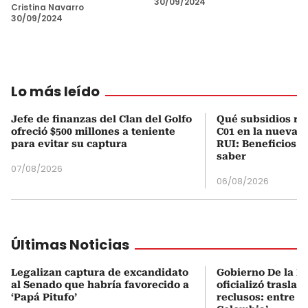
30/09/2024
Cristina Navarro
30/09/2024
Lo más leído
Jefe de finanzas del Clan del Golfo
Qué subsidios rec
ofreció $500 millones a teniente
C01 en la nueva c
para evitar su captura
RUI: Beneficios y
saber
07/08/2026
06/08/2026
Últimas Noticias
Legalizan captura de excandidato
Gobierno De la Es
al Senado que habría favorecido a
oficializó traslad
‘Papá Pitufo’
reclusos: entre el