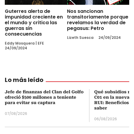
Guterres alerta de
Nos sancionan
impunidad creciente en
transitoriamente porque
el mundo y critica las
revelamos la verdad de
guerras sin
pegasus: Petro
consecuencias
Lizeth Suesca
24/09/2024
Eddy Mosquera
|
EFE
24/09/2024
Lo más leído
Jefe de finanzas del Clan del Golfo
Qué subsidios rec
ofreció $500 millones a teniente
C01 en la nueva c
para evitar su captura
RUI: Beneficios y
saber
07/08/2026
06/08/2026