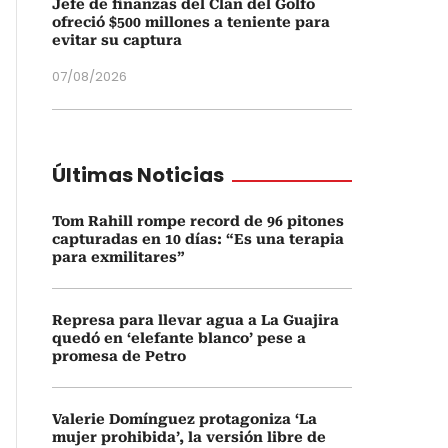
Jefe de finanzas del Clan del Golfo
ofreció $500 millones a teniente para
evitar su captura
07/08/2026
Últimas Noticias
Tom Rahill rompe record de 96 pitones
capturadas en 10 días: “Es una terapia
para exmilitares”
Represa para llevar agua a La Guajira
quedó en ‘elefante blanco’ pese a
promesa de Petro
Valerie Domínguez protagoniza ‘La
mujer prohibida’, la versión libre de