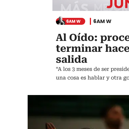
6AM W
6AM W
Al Oído: proc
terminar hace
salida
“A los 3 meses de ser presi
una cosa es hablar y otra g