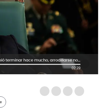
Al Oído: proceso de paz con ELN debió terminar hace mucho, arrodillarse no era la salida
02:29
le