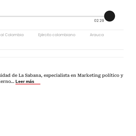
02:29
onal Colombia
Ejército colombiano
Arauca
idad de La Sabana, especialista en Marketing político y
ierno
...
Leer más