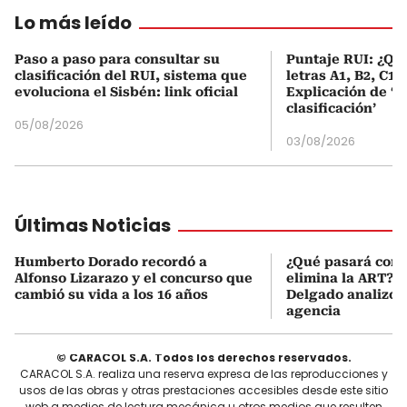
Lo más leído
Paso a paso para consultar su
Puntaje RUI: ¿Qué
clasificación del RUI, sistema que
letras A1, B2, C1 
evoluciona el Sisbén: link oficial
Explicación de ‘
clasificación’
05/08/2026
03/08/2026
Últimas Noticias
Humberto Dorado recordó a
¿Qué pasará con l
Alfonso Lizarazo y el concurso que
elimina la ART? D
cambió su vida a los 16 años
Delgado analizó e
agencia
© CARACOL S.A. Todos los derechos reservados.
CARACOL S.A. realiza una reserva expresa de las reproducciones y
usos de las obras y otras prestaciones accesibles desde este sitio
web a medios de lectura mecánica u otros medios que resulten