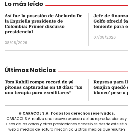
Lo más leído
Así fue la posesión de Abelardo De
Jefe de finanzas 
la Espriella presidente de
Golfo ofreció $50
Colombia: Primer discurso
teniente para evi
presidencial
07/08/2026
08/08/2026
Últimas Noticias
Tom Rahill rompe record de 96
Represa para lle
pitones capturadas en 10 días: “Es
Guajira quedó en 
una terapia para exmilitares”
blanco’ pese a p
© CARACOL S.A. Todos los derechos reservados.
CARACOL S.A. realiza una reserva expresa de las reproducciones y
usos de las obras y otras prestaciones accesibles desde este sitio
web a medios de lectura mecánica u otros medios que resulten