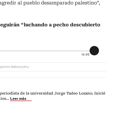
gredir al pueblo desamparado palestino”,
seguirán “luchando a pecho descubierto
14:46
njamin Netanyahu
eriodista de la universidad Jorge Tadeo Lozano. Inicié
dios
...
Leer más