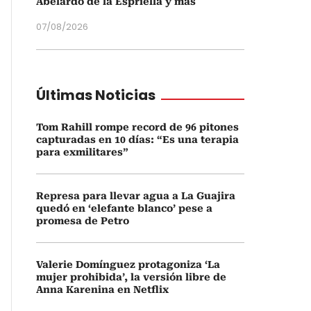
Abelardo de la Espriella y más
07/08/2026
Últimas Noticias
Tom Rahill rompe record de 96 pitones
capturadas en 10 días: “Es una terapia
para exmilitares”
Represa para llevar agua a La Guajira
quedó en ‘elefante blanco’ pese a
promesa de Petro
Valerie Domínguez protagoniza ‘La
mujer prohibida’, la versión libre de
Anna Karenina en Netflix