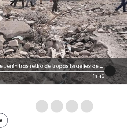
Situación es catastrófica: alcalde de Jenín tras retiro de tropas israelíes de Cisjordania
14:46
le