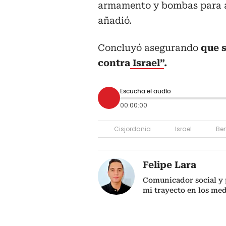
armamento y bombas para a
añadió.
Concluyó asegurando
que 
contra
Israel”
.
Escucha el audio
00:00:00
Cisjordania
Israel
Be
Felipe Lara
Comunicador social y p
mi trayecto en los me