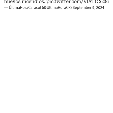
nuevos incendios.
pic.twitter.com/VlATtC6z8i
— ÚltimaHoraCaracol (@UltimaHoraCR)
September 9, 2024