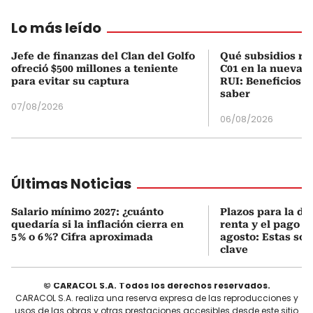
Lo más leído
Jefe de finanzas del Clan del Golfo
Qué subsidios rec
ofreció $500 millones a teniente
C01 en la nueva c
para evitar su captura
RUI: Beneficios y
saber
07/08/2026
06/08/2026
Últimas Noticias
Salario mínimo 2027: ¿cuánto
Plazos para la de
quedaría si la inflación cierra en
renta y el pago 
5 % o 6 %? Cifra aproximada
agosto: Estas son
clave
© CARACOL S.A. Todos los derechos reservados.
CARACOL S.A. realiza una reserva expresa de las reproducciones y
usos de las obras y otras prestaciones accesibles desde este sitio