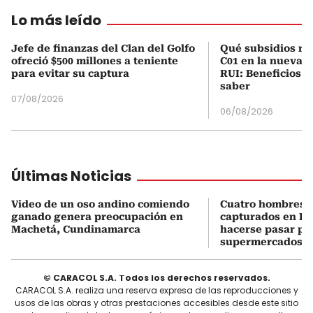
Lo más leído
Jefe de finanzas del Clan del Golfo
Qué subsidios rec
ofreció $500 millones a teniente
C01 en la nueva c
para evitar su captura
RUI: Beneficios y
saber
07/08/2026
06/08/2026
Últimas Noticias
Video de un oso andino comiendo
Cuatro hombres 
ganado genera preocupación en
capturados en Bo
Machetá, Cundinamarca
hacerse pasar po
supermercados
© CARACOL S.A. Todos los derechos reservados.
CARACOL S.A. realiza una reserva expresa de las reproducciones y
usos de las obras y otras prestaciones accesibles desde este sitio