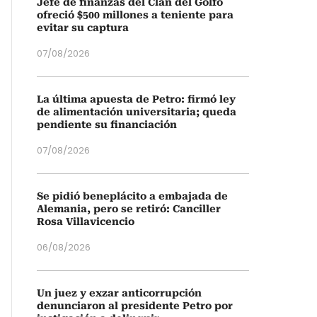
Jefe de finanzas del Clan del Golfo
ofreció $500 millones a teniente para
evitar su captura
07/08/2026
La última apuesta de Petro: firmó ley
de alimentación universitaria; queda
pendiente su financiación
07/08/2026
Se pidió beneplácito a embajada de
Alemania, pero se retiró: Canciller
Rosa Villavicencio
06/08/2026
Un juez y exzar anticorrupción
denunciaron al presidente Petro por