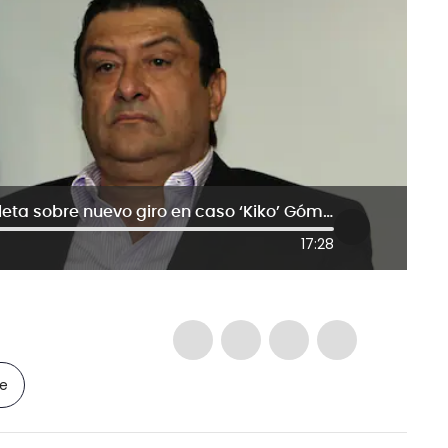
“Estoy anonadada”: Diana López Zuleta sobre nuevo giro en caso ‘Kiko’ Gómez
17:28
le