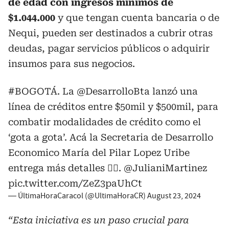
de edad con ingresos mínimos de
$1.044.000
y que tengan cuenta bancaria o de
Nequi, pueden ser destinados a cubrir otras
deudas, pagar servicios públicos o adquirir
insumos para sus negocios.
#BOGOTÁ
. La
@DesarrolloBta
lanzó una
línea de créditos entre $50mil y $500mil, para
combatir modalidades de crédito como el
‘gota a gota’. Acá la Secretaria de Desarrollo
Economico María del Pilar Lopez Uribe
entrega más detalles 👇🏻.
@JulianiMartinez
pic.twitter.com/ZeZ3paUhCt
— ÚltimaHoraCaracol (@UltimaHoraCR)
August 23, 2024
“Esta iniciativa es un paso crucial para