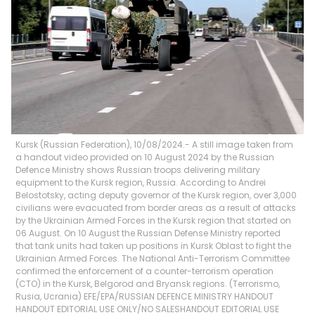
Kursk (Russian Federation), 10/08/2024.- A still image taken from
a handout video provided on 10 August 2024 by the Russian
Defence Ministry shows Russian troops delivering military
equipment to the Kursk region, Russia. According to Andrei
Belostotsky, acting deputy governor of the Kursk region, over 3,000
civilians were evacuated from border areas as a result of attacks
by the Ukrainian Armed Forces in the Kursk region that started on
06 August. On 10 August the Russian Defense Ministry reported
that tank units had taken up positions in Kursk Oblast to fight the
Ukrainian Armed Forces. The National Anti-Terrorism Committee
confirmed the enforcement of a counter-terrorism operation
(CTO) in the Kursk, Belgorod and Bryansk regions. (Terrorismo,
Rusia, Ucrania) EFE/EPA/RUSSIAN DEFENCE MINISTRY HANDOUT
HANDOUT EDITORIAL USE ONLY/NO SALESHANDOUT EDITORIAL USE