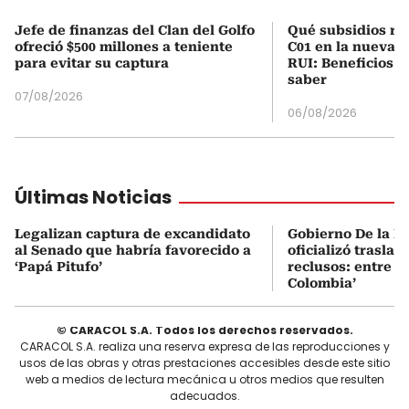
Jefe de finanzas del Clan del Golfo
Qué subsidios rec
ofreció $500 millones a teniente
C01 en la nueva c
para evitar su captura
RUI: Beneficios y
saber
07/08/2026
06/08/2026
Últimas Noticias
Legalizan captura de excandidato
Gobierno De la Es
al Senado que habría favorecido a
oficializó traslad
‘Papá Pitufo’
reclusos: entre el
Colombia’
© CARACOL S.A. Todos los derechos reservados.
CARACOL S.A. realiza una reserva expresa de las reproducciones y
usos de las obras y otras prestaciones accesibles desde este sitio
web a medios de lectura mecánica u otros medios que resulten
adecuados.