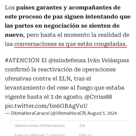
Los
países garantes y acompañantes de
este proceso de paz siguen intentando que
las partes en negociación se sienten de
nuevo
, pero hasta el momento la realidad de
las
conversaciones es que están congeladas.
#ATENCIÓN
El
@mindefensa
Iván Velásquez
confirmó la reactivación de operaciones
ofensivas contra el ELN, tras el
levantamiento del cese al fuego que estaba
vigente hasta el 3 de agosto.
@Crriss88
pic.twitter.com/bn6GBAgVuU
— ÚltimaHoraCaracol (@UltimaHoraCR)
August 5, 2024
Operaciones antiterroristas
ELN
Fuerzas Militares Colombia
Policía