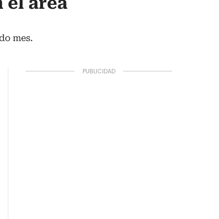
 el área
ado mes.