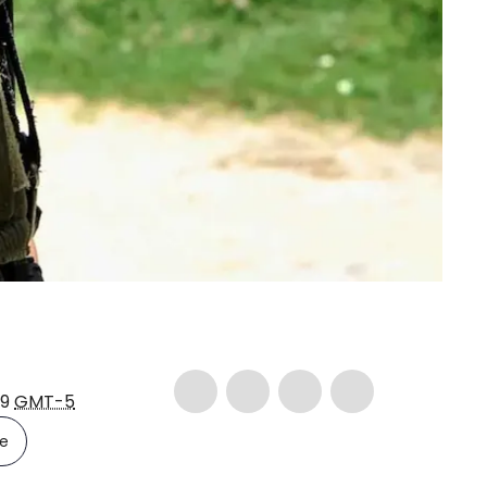
49
GMT-5
le