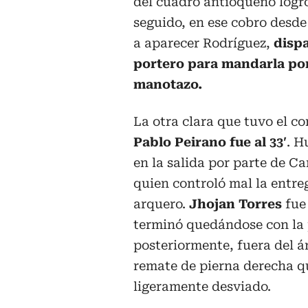
del cuadro antioqueño logró
seguido, en ese cobro desde 
a aparecer Rodríguez,
dispa
portero para mandarla po
manotazo.
La otra clara que tuvo el c
Pablo Peirano fue al 33′
. H
en la salida por parte de Ca
quien controló mal la entre
arquero.
Jhojan Torres
fue 
terminó quedándose con la 
posteriormente, fuera del á
remate de pierna derecha q
ligeramente desviado.