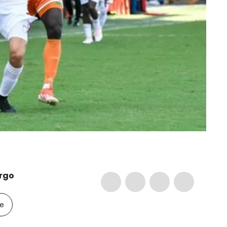
rgo
le