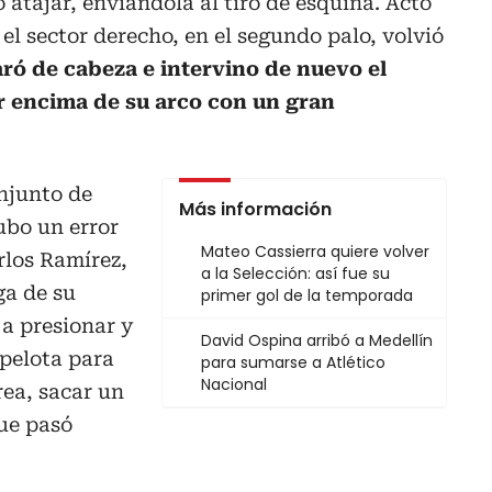
 atajar, enviándola al tiro de esquina. Acto
el sector derecho, en el segundo palo, volvió
ró de cabeza e intervino de nuevo el
r encima de su arco con un gran
onjunto de
Más información
ubo un error
Mateo Cassierra quiere volver
rlos Ramírez,
a la Selección: así fue su
ga de su
primer gol de la temporada
a presionar y
David Ospina arribó a Medellín
pelota para
para sumarse a Atlético
Nacional
rea, sacar un
ue pasó