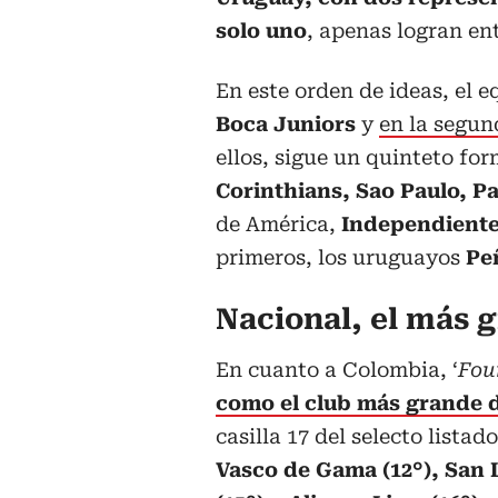
solo uno
, apenas logran en
En este orden de ideas, el 
Boca Juniors
y
en la segun
ellos, sigue un quinteto fo
Corinthians, Sao Paulo, P
de América,
Independiente
primeros, los uruguayos
Pe
Nacional, el más 
En cuanto a Colombia, ‘
Fou
como el club más grande 
casilla 17 del selecto listad
Vasco de Gama (12°), San L