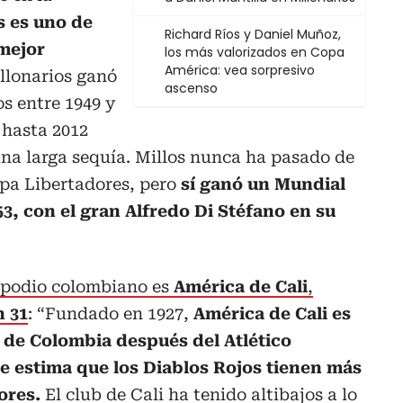
s es uno de
Richard Ríos y Daniel Muñoz,
 mejor
los más valorizados en Copa
América: vea sorpresivo
llonarios ganó
ascenso
s entre 1949 y
 hasta 2012
una larga sequía. Millos nunca ha pasado de
Copa Libertadores, pero
sí ganó un Mundial
3, con el gran Alfredo Di Stéfano en su
l podio colombiano es
América de Cali
,
n 31
: “Fundado en 1927,
América de Cali es
r de Colombia después del Atlético
se estima que los Diablos Rojos tienen más
ores.
El club de Cali ha tenido altibajos a lo