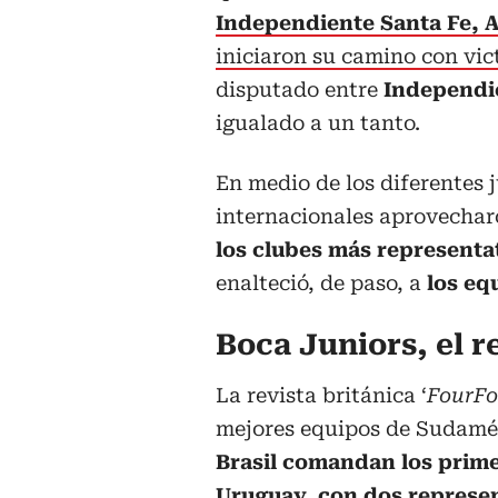
Independiente Santa Fe, A
iniciaron su camino con vic
disputado entre
Independie
igualado a un tanto.
En medio de los diferentes j
internacionales aprovecha
los clubes más represent
enalteció, de paso, a
los eq
Boca Juniors, el 
La revista británica ‘
FourF
mejores equipos de Sudamér
Brasil comandan los prime
Uruguay, con dos represen