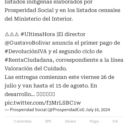
listados indígenas elaborados por
Prosperidad Social y en los listados censales
del Ministerio del Interior.
⚠️⚠️⚠️
#UltimaHora
|El director
@GustavoBolivar
anuncia el primer pago de
#DevoluciónIVA
y el segundo ciclo de
#RentaCiudadana
, correspondiente a la línea
Valoración del Cuidado.
Las entregas comienzan este viernes 26 de
julio y van hasta el 15 de agosto. En
desarrollo... 👇🏼👇🏼👇🏼
pic.twitter.com/f3MrLSBC1w
— Prosperidad Social (@ProsperidadCol)
July 16, 2024
Colombia
DPS
Dinero
Pago
IVA