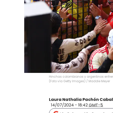
Hinchas colombianos y argentinos enfre
(Foto vía Getty Images)
/
Maddie Meyer
Laura Nathalia Pachón Cabal
14/07/2024 - 18:42
GMT-5