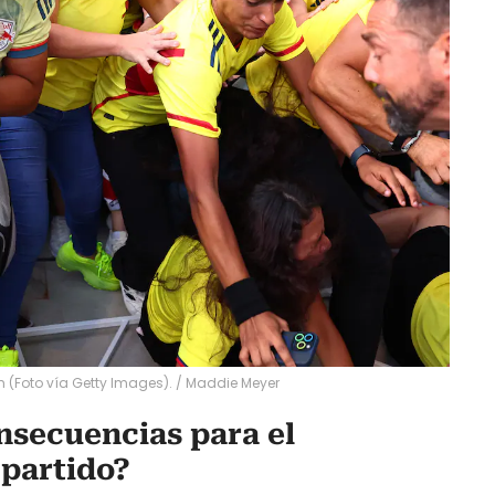
 (Foto vía Getty Images).
/
Maddie Meyer
nsecuencias para el
 partido?