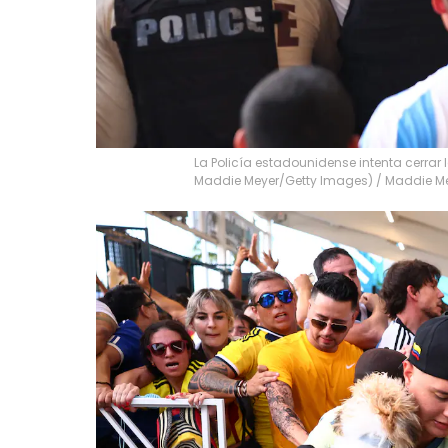
La Policía estadounidense intenta cerrar
Maddie Meyer/Getty Images)
/
Maddie M