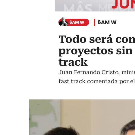
6AM W
6AM W
Todo será co
proyectos sin
track
Juan Fernando Cristo, minis
fast track comentada por el